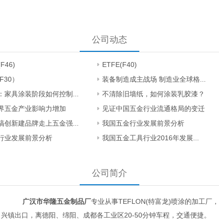
公司动态
(F46)
ETFE(F40)
F30）
装备制造成主战场 制造业全球格...
：家具涂装阶段如何控制...
不清除旧墙纸，如何涂装乳胶漆？
界五金产业影响力增加
见证中国五金行业流通格局的变迁
搞创新建品牌走上五金强...
我国五金行业发展前景分析
行业发展前景分析
我国五金工具行业2016年发展...
公司简介
广汉市华隆五金制品厂
专业从事TEFLON(特富龙)喷涂的加工厂
兴镇出口，离德阳、绵阳、成都各工业区20-50分钟车程，交通便捷。